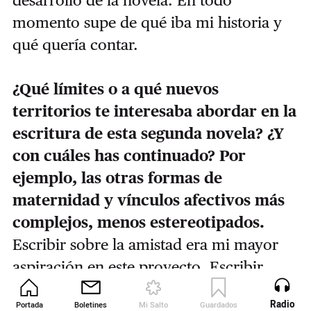
momento supe de qué iba mi historia y
qué quería contar.
¿Qué límites o a qué nuevos
territorios te interesaba abordar en la
escritura de esta segunda novela? ¿Y
con cuáles has continuado? Por
ejemplo, las otras formas de
maternidad y vínculos afectivos más
complejos, menos estereotipados.
Escribir sobre la amistad era mi mayor
aspiración en este proyecto. Escribir
sobre la fiesta también me apetecía
Radio
Portada
Boletines
Mi Salto
Guardados
Revista
muchísimo, aunque me costó un poco