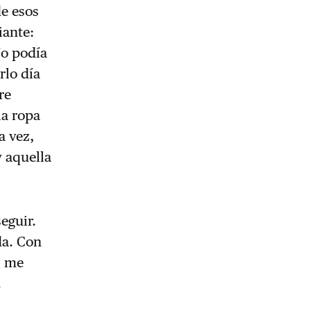
de esos
iante:
No podía
rlo día
re
la ropa
a vez,
 aquella
eguir.
da. Con
, me
.