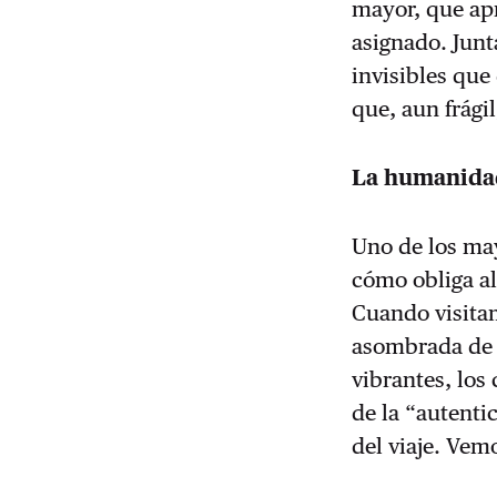
mayor, que apr
asignado. Junt
invisibles que 
que, aun frágil
La humanidad
Uno de los may
cómo obliga a
Cuando visitam
asombrada de l
vibrantes, los
de la “autenti
del viaje. Vem