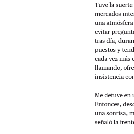
Tuve la suerte
mercados inter
una atmósfera 
evitar pregunt
tras día, dura
puestos y tend
cada vez más 
llamando, ofre
insistencia co
Me detuve en u
Entonces, desd
una sonrisa, 
señaló la fren