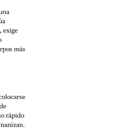
 una
úa
, exige
o
uerpos más
colocarse
“de
mo rápido
umanizan.