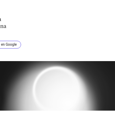
a
una
o en Google