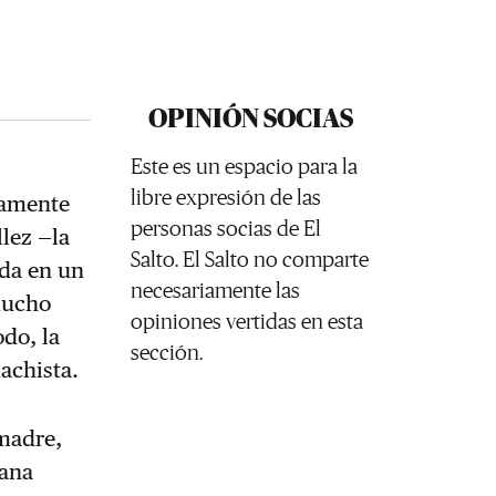
OPINIÓN SOCIAS
Este es un espacio para la
libre expresión de las
damente
personas socias de El
lez —la
Salto. El Salto no comparte
rda en un
necesariamente las
 mucho
opiniones vertidas en esta
odo, la
sección.
achista.
 madre,
mana