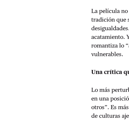
La película no
tradición que 
desigualdades
acatamiento. 
romantiza lo “
vulnerables.
Una crítica q
Lo más perturb
en una posici
otros”. Es más
de culturas aj