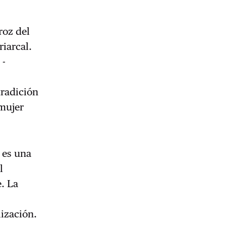
roz del
riarcal.
 -
tradición
 mujer
; es una
l
e. La
lización.