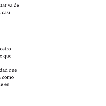
tativa de
 casi
rostro
ne que
s
idad que
da como
se en