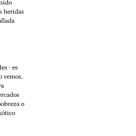
 sido
s heridas
allada
es - es
no vemos.
va
mercados
 pobreza o
xótico