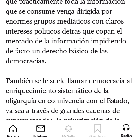
que prácticamente toda la información
que se consume venga dirigida por
enormes grupos mediáticos con claros
intereses políticos detrás que copan el
mercado de la información impidiendo
de facto un derecho básico de las
democracias.
También se le suele llamar democracia al
enriquecimiento sistemático de la
oligarquía en connivencia con el Estado,
ya sea a través de grandes cadenas de
supermercados, la privatización de la
salud o de la especulación con un bien
Radio
Portada
Boletines
Mi Salto
Guardados
Revista