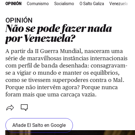
OPINIÓN
Comunismo
Socialismo
O Salto Galiza
Venezuela
A
OPINIÓN
Não se pode fazer nada
por Venezuela?
A partir da II Guerra Mundial, nasceram uma
série de maravilhosas instâncias internacionais
com perfil de banda desenhada: consagravam-
se a vigiar o mundo e manter os equilíbrios,
como se tivessem superpoderes contra o Mal.
Porque não intervêm agora? Porque nunca
foram mais que uma carcaça vazia.
Añade El Salto en Google