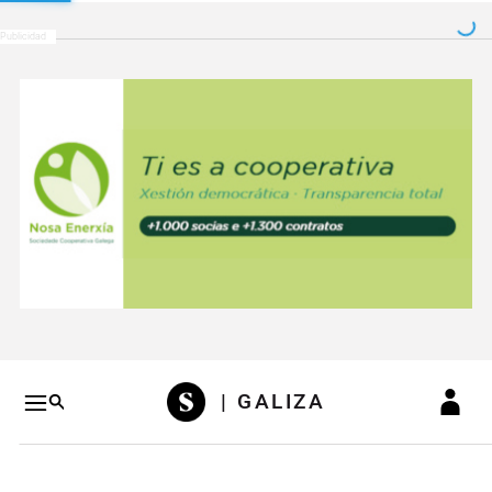
Salto a contenido
Salto a navegación
Conteni
| GALIZA