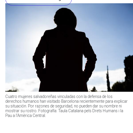
Cuatro mujeres salvadoreñas vinculadas con la defensa de los
derechos humanos han visitado Barcelona recientemente para explicar
su situación. Por razones de seguridad, no pueden dar su nombre ni
mostrar su rostro. Fotografía: Taula Catalana pels Drets Humans i la
Pau a l’Amèrica Central.