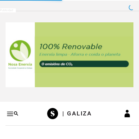
Salto a contenido
Salto a navegación
Conteni
| GALIZA