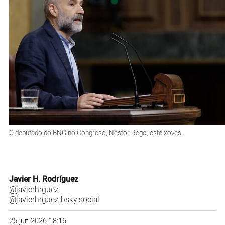
O deputado do BNG no Congreso, Néstor Rego, este xoves.
Javier H. Rodríguez
@javierhrguez
@javierhrguez.bsky.social
25 jun 2026 18:16