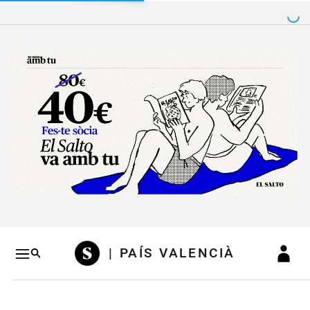
Salto a contenido
Salto a navegación
Conteni
| PAÍS VALENCIÀ