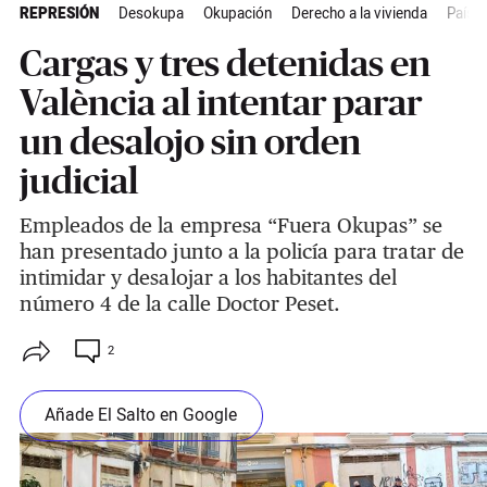
REPRESIÓN
Desokupa
Okupación
Derecho a la vivienda
País V
Cargas y tres detenidas en
València al intentar parar
un desalojo sin orden
judicial
Empleados de la empresa “Fuera Okupas” se
han presentado junto a la policía para tratar de
intimidar y desalojar a los habitantes del
número 4 de la calle Doctor Peset.
2
Añade El Salto en Google