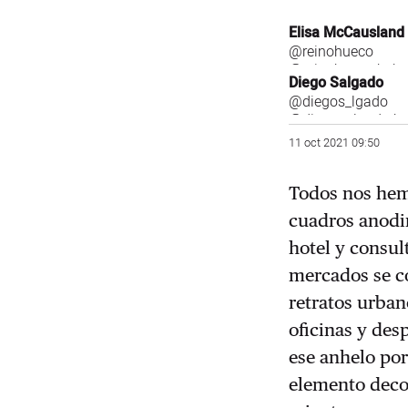
Elisa McCausland
@reinohueco
@reinohueco.bsky.
Diego Salgado
@diegos_lgado
@diegosalgado.bs
11 oct 2021 09:50
Todos nos hem
cuadros anodi
hotel y consul
mercados se c
retratos urban
oficinas y des
ese anhelo por
elemento deco