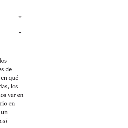
los
es de
y en qué
as, los
mos ver en
rio en
o un
cui