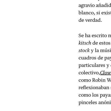
agravio añadid
blanco, si exi
de verdad.
Se ha escrito 
kitsch
de estos
stock
y la músi
cuadros de pay
particulares 
colectivo,
Clow
como Robin Wi
reflexionaban 
como los payas
pinceles anóni