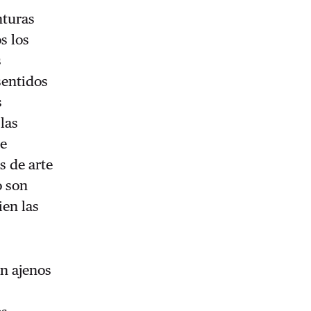
nturas
s los
s
sentidos
s
las
de
s de arte
o son
ien las
on ajenos