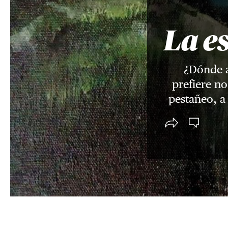
La es
¿Dónde a
prefiere n
pestañeo, a