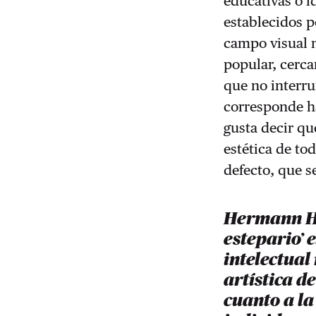
educativas o i
establecidos p
campo visual m
popular, cerca
que no interru
corresponde ha
gusta decir qu
estética de to
defecto, que s
Hermann He
estepario’ 
intelectua
artística d
cuanto a la