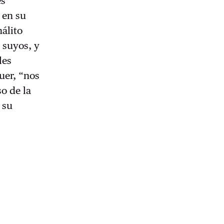
es
 en su
hálito
 suyos, y
les
uer, “nos
so de la
 su