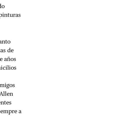
do
pinturas
tanto
cas de
te años
icilios
amigos
Allen
entes
siempre a