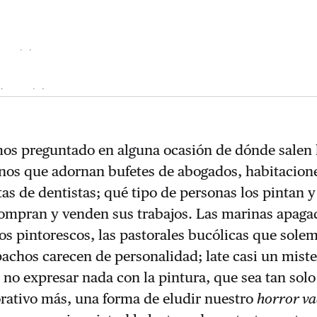
social
ky.social
os preguntado en alguna ocasión de dónde salen 
nos que adornan bufetes de abogados, habitacion
tas de dentistas; qué tipo de personas los pintan 
ompran y venden sus trabajos. Las marinas apagad
os pintorescos, las pastorales bucólicas que sole
pachos carecen de personalidad; late casi un miste
 no expresar nada con la pintura, que sea tan sol
rativo más, una forma de eludir nuestro
horror va