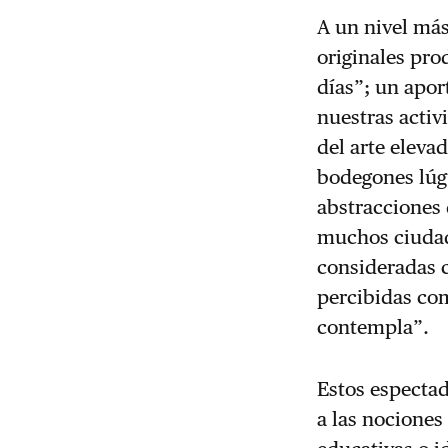
A un nivel más
originales pro
días”; un apor
nuestras activ
del arte eleva
bodegones lúgu
abstracciones d
muchos ciudad
consideradas c
percibidas com
contempla”.
Estos espectad
a las nociones