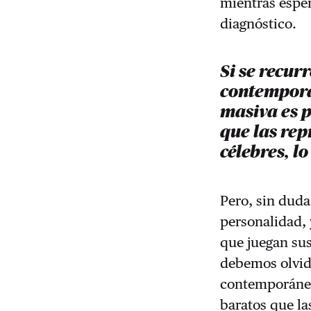
mientras espe
diagnóstico.
Si se recur
contemporá
masiva es 
que las re
célebres, l
Pero, sin duda
personalidad,
que juegan sus
debemos olvida
contemporáneo
baratos que la