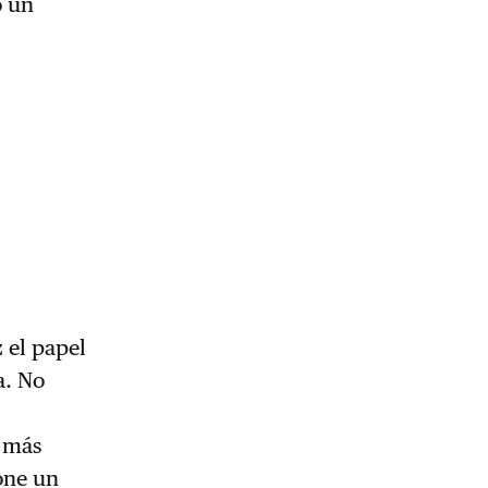
o un
 el papel
a. No
n más
one un