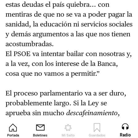
estas deudas el país quiebra... con
mentiras de que no se va a poder pagar la
sanidad, la educación ni servicios sociales
y demás argumentos a las que nos tienen
acostumbradas.
El PSOE va intentar bailar con nosotras y,
a la vez, con los interese de la Banca,
cosa que no vamos a permitir.”
El proceso parlamentario va a ser duro,
probablemente largo. Si la Ley se
aprueba sin mucho
descafeinamiento
,
habrá que pelear para que la doten de un
presupuesto acorde. Van a ser necesarios
Radio
Portada
Boletines
Mi Salto
Guardados
Revista