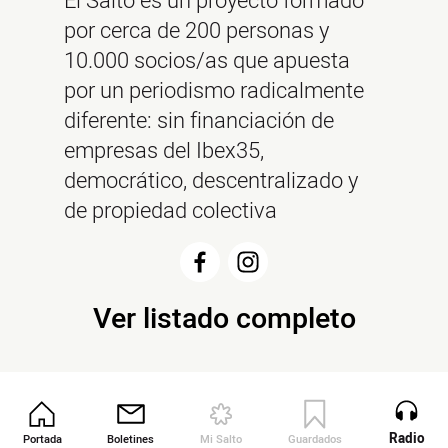
El Salto es un proyecto formado
por cerca de 200 personas y
10.000 socios/as que apuesta
por un periodismo radicalmente
diferente: sin financiación de
empresas del Ibex35,
democrático, descentralizado y
de propiedad colectiva
Ver listado completo
Radio
Portada
Boletines
Mi Salto
Guardados
Revista