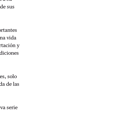
 de sus
ortantes
na vida
rtación y
diciones
es, solo
da de las
va serie