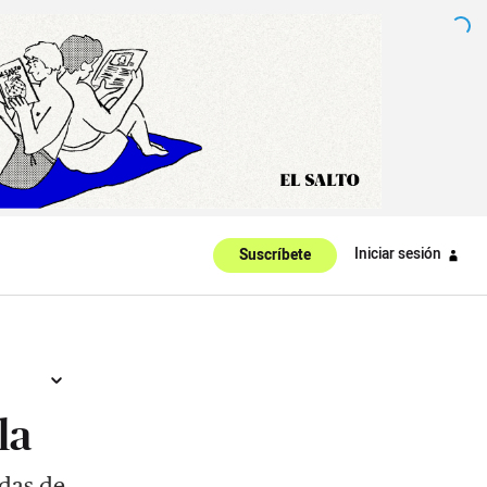
Iniciar sesión
Suscríbete
la
das de