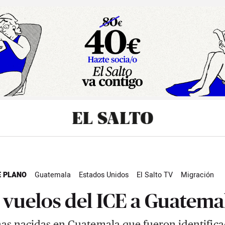
sibilidad
E PLANO
Guatemala
Estados Unidos
El Salto TV
Migración
d
 vuelos del ICE a Guatema
as nacidas en Guatemala que fueron identifica