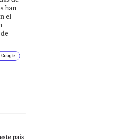
es han
n el
n
 de
n Google
este país