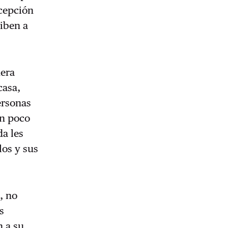
ecepción
ciben a
nera
casa,
ersonas
un poco
da les
los y sus
, no
s
 a su