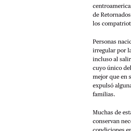
centroamerican
de Retornados 
los compatriot
Personas naci
irregular por 
incluso al sal
cuyo único del
mejor que en s
expulsó alguna
familias.
Muchas de esta
conservan nece
condiciones e