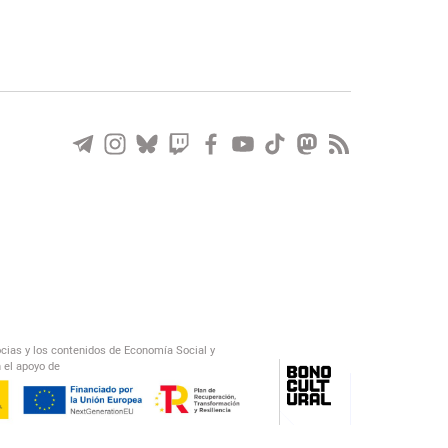
ocias y los contenidos de Economía Social y
 el apoyo de