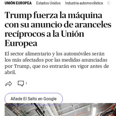
UNIÓN EUROPEA
Estados Unidos
Industria automovilística
El Sa
Trump fuerza la máquina
con su anuncio de aranceles
recíprocos a la Unión
Europea
El sector alimentario y los automóviles serán
los más afectados por las medidas anunciadas
por Trump, que no entrarán en vigor antes de
abril.
1
Añade El Salto en Google