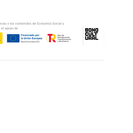
ocias y los contenidos de Economía Social y
 el apoyo de
/
El Salto Radio
Abecedario Latinoamericano
Recomendado
📅︎
OTROS PODCAST