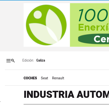
Salto a contenido
Salto a navegación
Contenidos portada
Acce
Edición:
COCHES
Seat
Renault
INDUSTRIA AUTOM