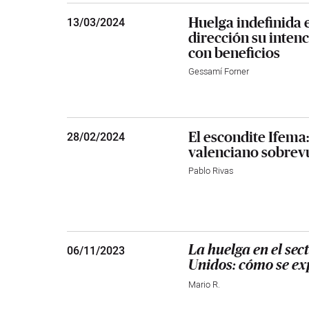
Huelga indefinida 
13
/
03/2024
dirección su inten
con beneficios
Gessamí Forner
El escondite Ifema
28
/
02/2024
valenciano sobrevu
Pablo Rivas
06
/
11/2023
La huelga en el sec
Unidos: cómo se exp
Mario R.