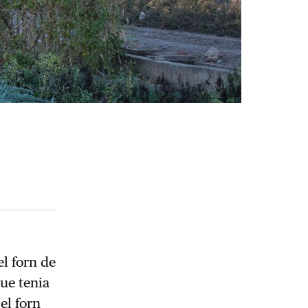
el forn de
que tenia
el forn