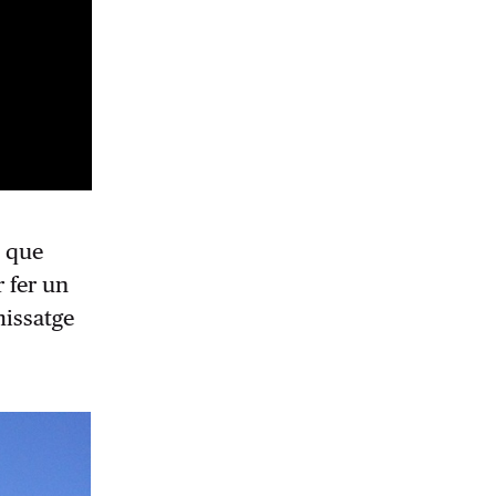
, que
 fer un
missatge