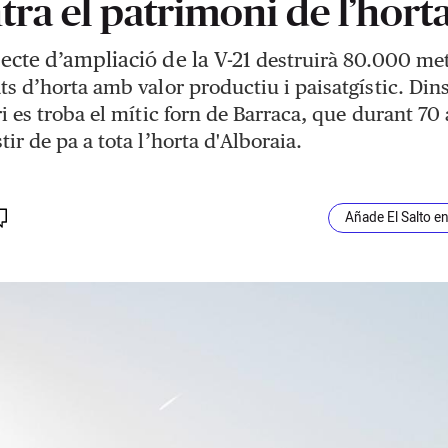
tra el patrimoni de l’hort
jecte d’ampliació de la V-21
destruirà 80.000 me
’
ts d
horta amb valor productiu i paisatgístic. Dins
ri es troba el mític forn de Barraca, que durant 70
’
tir de pa a tota l
horta d'Alboraia.
Añade El Salto e