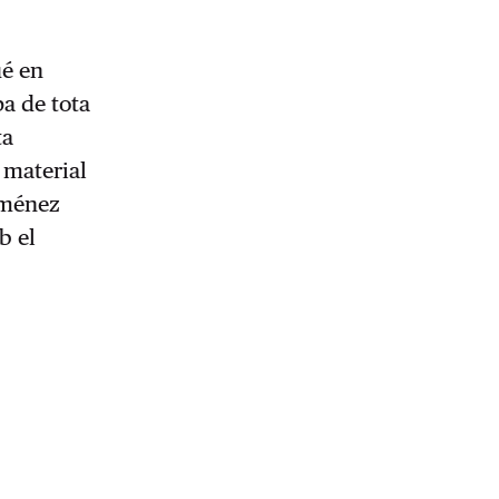
ué en
pa de tota
ta
 material
Giménez
b el