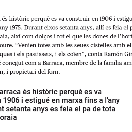
 és històric perquè es va construir en 1906 i estig
any 1975. Durant eixos setanta anys, allí es feia el 
aia, així com dolços i tot el que les dones de l’hor
oure. “Venien totes amb les seues cistelles amb el
coques i els pastissets, i els coïen”, conta Ramón 
 conegut com a Barraca, membre de la família am
 i propietari del forn.
Barraca és històric perquè es va
n 1906 i estigué en marxa fins a l'any
t setanta anys es feia el pa de tota
boraia