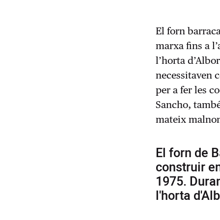
El forn barraca
marxa fins a l’
l’horta d’Albor
necessitaven c
per a fer les 
Sancho, també
mateix malnom,
El forn de 
construir e
1975. Duran
l'horta d'Al