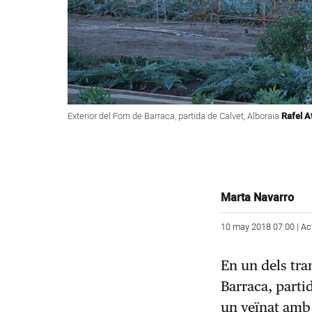
Exterior del Forn de Barraca, partida de Calvet, Alboraia
Rafel A
Marta Navarro
10 may 2018 07:00 | Ac
En un dels tra
Barraca, parti
un veïnat amb 