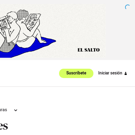
Iniciar sesión
Suscríbete
uras
es