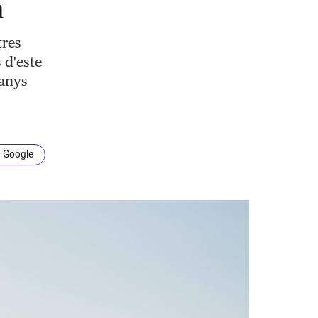
a
tres
 d'este
 anys
n Google