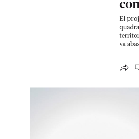
con
El pro
quadra
territo
va abas