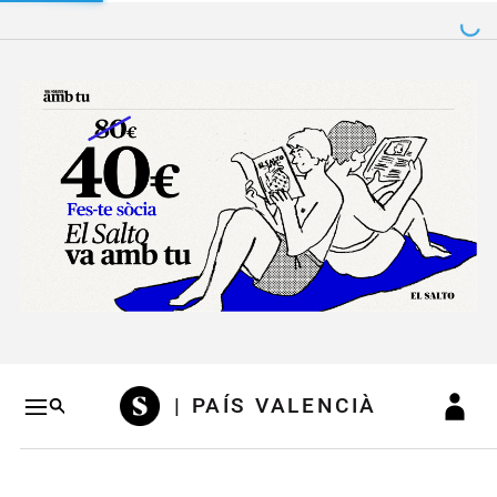
Salto a contenido
Salto a navegación
Conteni
| PAÍS VALENCIÀ