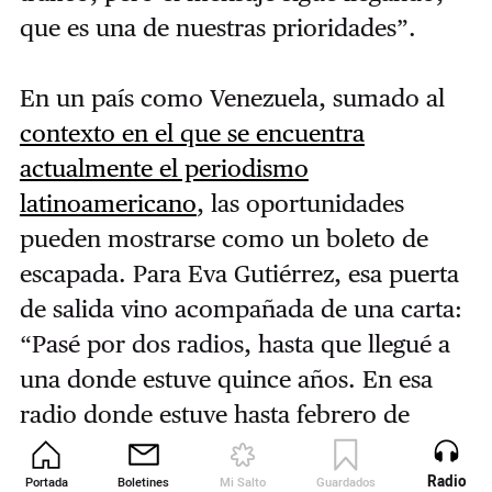
que es una de nuestras prioridades”.
En un país como Venezuela, sumado al
contexto en el que se encuentra
actualmente el periodismo
latinoamericano
, las oportunidades
pueden mostrarse como un boleto de
escapada. Para Eva Gutiérrez, esa puerta
de salida vino acompañada de una carta:
“Pasé por dos radios, hasta que llegué a
una donde estuve quince años. En esa
radio donde estuve hasta febrero de
2019… ellos me tenían mucho respeto -las
personas de la radio-, y me tenían mucho
Radio
Portada
Boletines
Mi Salto
Guardados
Revista