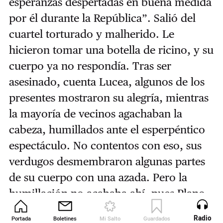
esperanzas despertadas en buena medida
por él durante la República”. Salió del
cuartel torturado y malherido. Le
hicieron tomar una botella de ricino, y su
cuerpo ya no respondía. Tras ser
asesinado, cuenta Lucea, algunos de los
presentes mostraron su alegría, mientras
la mayoría de vecinos agachaban la
cabeza, humillados ante el esperpéntico
espectáculo. No contentos con eso, sus
verdugos desmembraron algunas partes
de su cuerpo con una azada. Pero la
humillación no acababa ahí, pues Plano
fue multado con una cifra cercana a las
Radio
Portada
Boletines
Mi Salto
Guardados
Revista