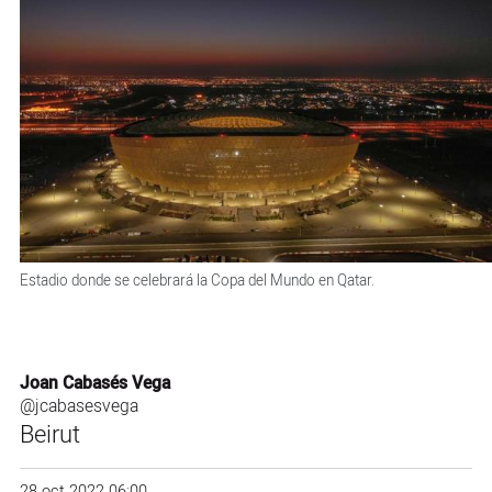
Estadio donde se celebrará la Copa del Mundo en Qatar.
Joan Cabasés Vega
@jcabasesvega
Beirut
28 oct 2022 06:00