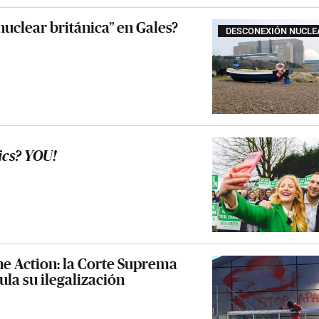
nuclear británica” en Gales?
DESCONEXIÓN NUCLE
ics? YOU!
ine Action: la Corte Suprema
ula su ilegalización