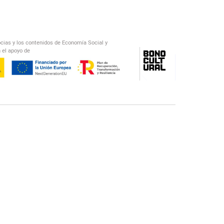
ocias y los contenidos de Economía Social y
 el apoyo de
/
El Salto Radio
Abecedario Latinoamericano
Recomendado
📅︎
OTROS PODCAST