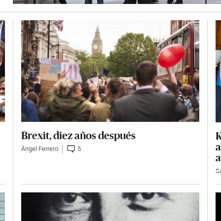
Brexit, diez años después
K
a
Àngel Ferrero
5
a
S