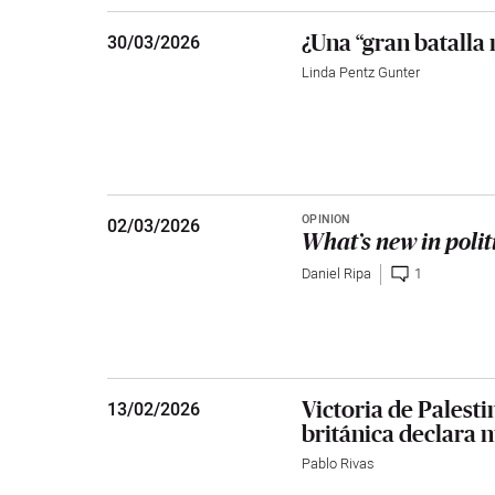
¿Una “gran batalla 
30
/
03/2026
Linda Pentz Gunter
OPINIÓN
02
/
03/2026
What’s new in polit
Daniel Ripa
1
Victoria de Palest
13
/
02/2026
británica declara n
Pablo Rivas