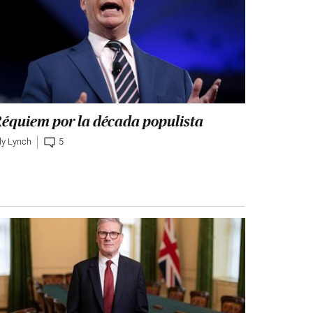
équiem por la década populista
ily Lynch
5