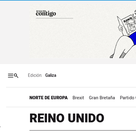
Salto a contenido
Salto a navegación
Contenidos portada
Acce
Edición:
NORTE DE EUROPA
Brexit
Gran Bretaña
Partido 
REINO UNIDO