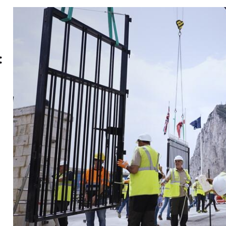
:
s
e