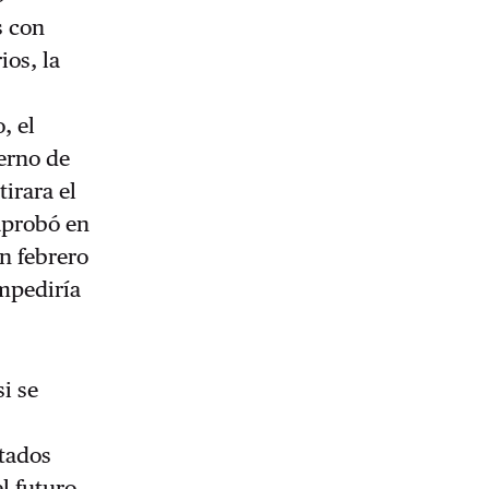
s con
ios, la
, el
erno de
irara el
aprobó en
n febrero
impediría
i se
stados
l futuro