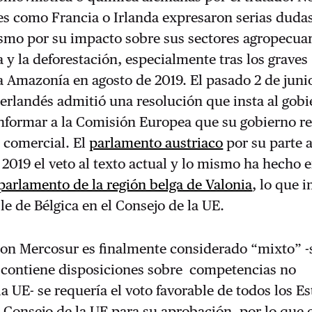
es como Francia o Irlanda expresaron serias duda
smo por su impacto sobre sus sectores agropecuar
a y la deforestación, especialmente tras los graves
a Amazonía en agosto de 2019. El pasado 2 de junio
rlandés admitió una resolución que insta al gobi
nformar a la Comisión Europea que su gobierno ret
 comercial. El
parlamento austriaco
por su parte 
2019 el veto al texto actual y lo mismo ha hecho e
parlamento de la región belga de Valonia
, lo que 
ble de Bélgica en el Consejo de la UE.
con Mercosur es finalmente considerado “mixto” -s
 contiene disposiciones sobre competencias no
la UE- se requería el voto favorable de todos los E
Consejo de la UE para su aprobación, por lo que e