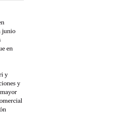
en
 junio
s
ue en
i y
ciones y
l mayor
comercial
ión