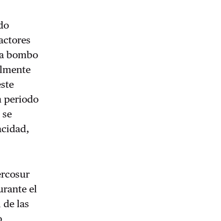
ndo
actores
o a bombo
almente
este
n periodo
 se
acidad,
ercosur
rante el
 de las
o