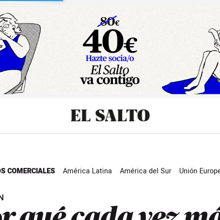
sibilidad
S COMERCIALES
América Latina
América del Sur
Unión Europ
 Salmón Contracorriente
N
r qué cada vez m