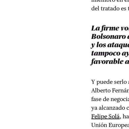
del tratado es
La firme v
Bolsonaro 
y los ataqu
tampoco ay
favorable a
Y puede serlo 
Alberto Fernán
fase de negoci
ya alcanzado c
Felipe Solá
, h
Unión Europea 