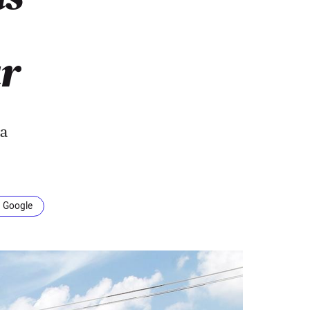
ur
ia
n Google