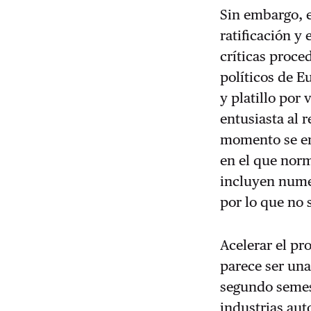
Sin embargo, e
ratificación y
críticas proce
políticos de 
y platillo por
entusiasta al 
momento se enc
en el que nor
incluyen nume
por lo que no 
Acelerar el pr
parece ser un
segundo semest
industrias aut