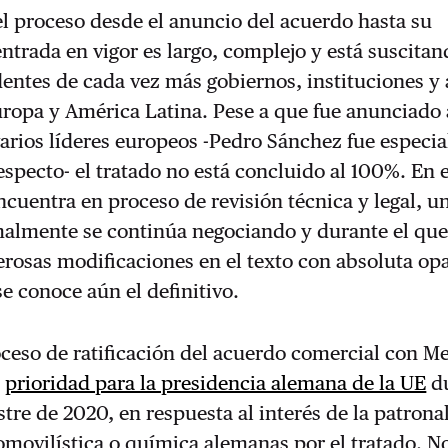
l proceso desde el anuncio del acuerdo hasta su
 entrada en vigor es largo, complejo y está suscita
dentes de cada vez más gobiernos, instituciones y 
Europa y América Latina. Pese a que fue anunciad
 varios líderes europeos -Pedro Sánchez fue especi
respecto- el tratado no está concluido al 100%. En 
uentra en proceso de revisión técnica y legal, u
malmente se continúa negociando y durante el que
rosas modificaciones en el texto con absoluta op
se conoce aún el definitivo.
oceso de ratificación del acuerdo comercial con M
a
prioridad para la presidencia alemana de la UE
du
re de 2020, en respuesta al interés de la patronal
omovilística o química alemanas por el tratado. N