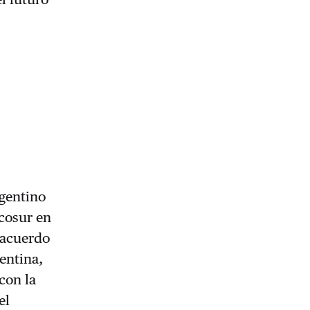
rgentino
rcosur en
l acuerdo
entina,
con la
el