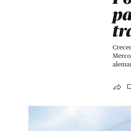
pa
tr
Crecen
Mercos
alema