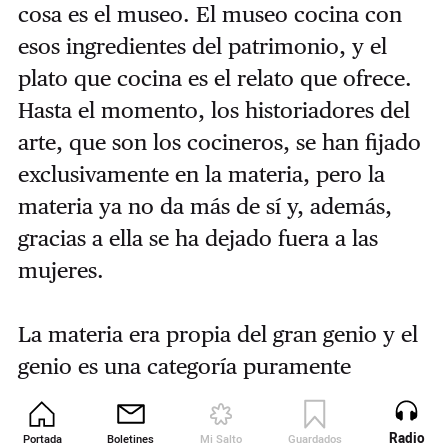
cosa es el museo. El museo cocina con
esos ingredientes del patrimonio, y el
plato que cocina es el relato que ofrece.
Hasta el momento, los historiadores del
arte, que son los cocineros, se han fijado
exclusivamente en la materia, pero la
materia ya no da más de sí y, además,
gracias a ella se ha dejado fuera a las
mujeres.
La materia era propia del gran genio y el
genio es una categoría puramente
masculina, porque las mujeres nunca
tuvieron acceso, y nunca tuvieron
Radio
Portada
Boletines
Mi Salto
Guardados
Revista