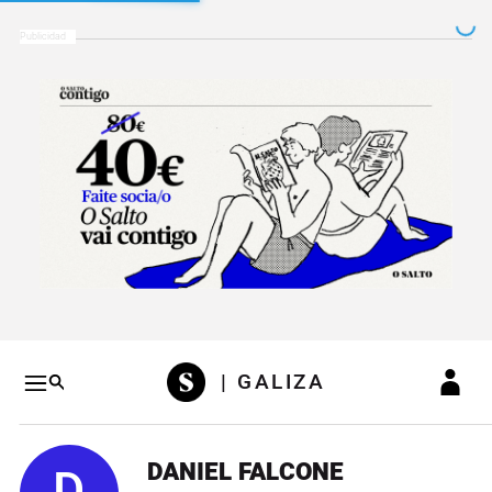
Salto a contenido
Salto a navegación
Conteni
| GALIZA
DANIEL FALCONE