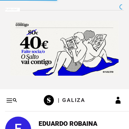
Salto a contenido
Salto a navegación
Conteni
| GALIZA
EDUARDO ROBAINA