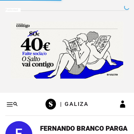
Salto a contenido
Salto a navegación
Conteni
| GALIZA
FERNANDO BRANCO PARGA