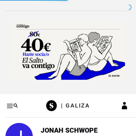
Salto a contenido
Salto a navegación
Conteni
| GALIZA
JONAH SCHWOPE