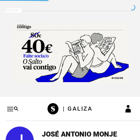
Salto a contenido
Salto a navegación
Conteni
| GALIZA
JOSÉ ANTONIO MONJE