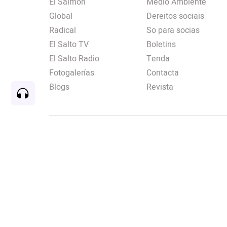
El Salmón
Medio Ambiente
Global
Dereitos sociais
Radical
So para socias
El Salto TV
Boletins
El Salto Radio
Tenda
Fotogalerías
Contacta
Blogs
Revista
Rec
00:00