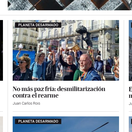
PLANETA DESARMADO
No más paz fría: desmilitarización
E
contra el rearme
m
Juan Carlos Rois
J
PLANETA DESARMADO