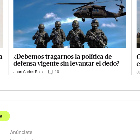
¿Debemos tragarnos la política de
a
C
defensa vigente sin levantar el dedo?
e
Juan Carlos Rois
10
J
a
Anúnciate