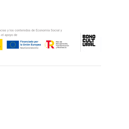
ocias y los contenidos de Economía Social y
 el apoyo de
/
El Salto Radio
Abecedario Latinoamericano
Recomendado
📅︎
OTROS PODCAST