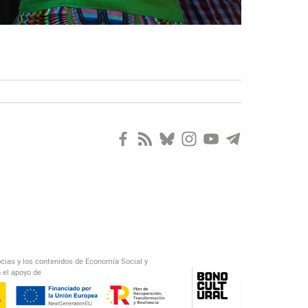
ocias y los contenidos de Economía Social y
 el apoyo de