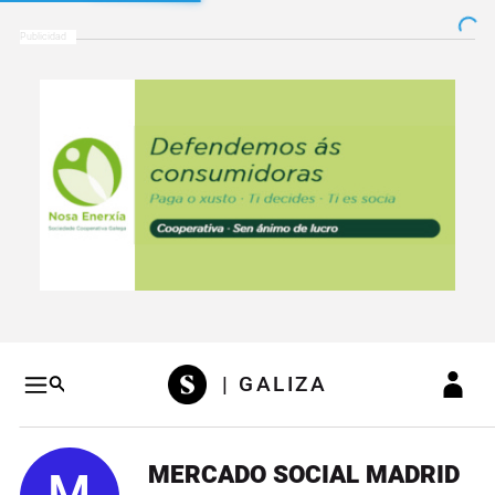
Salto a contenido
Salto a navegación
Conteni
| GALIZA
MERCADO SOCIAL MADRID