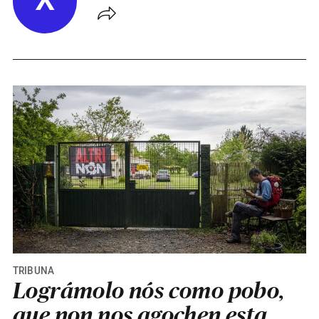
X
TRIBUNA
Lográmolo nós como pobo,
que non nos agochen esta