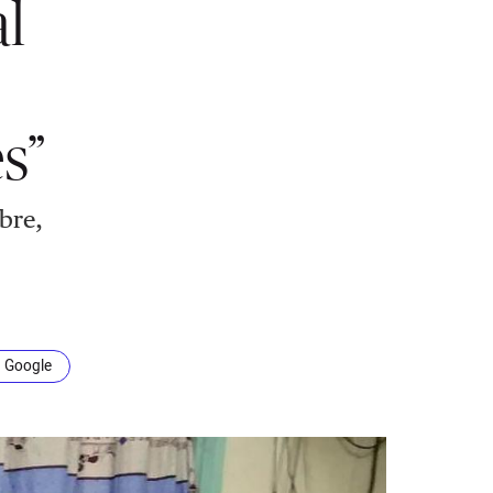
l
s”
bre,
n Google