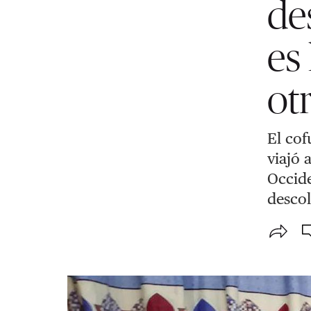
de
es
ot
El cof
viajó 
Occide
descol