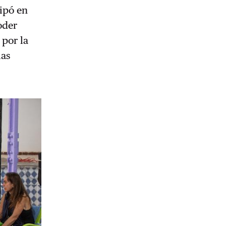
ipó en
oder
 por la
las