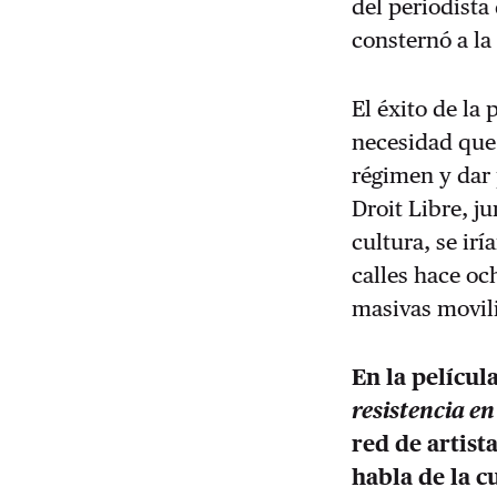
del periodista
consternó a la
El éxito de la 
necesidad que 
régimen y dar 
Droit Libre, j
cultura, se ir
calles hace oc
masivas movil
En la pelícu
resistencia e
red de artist
habla de la c