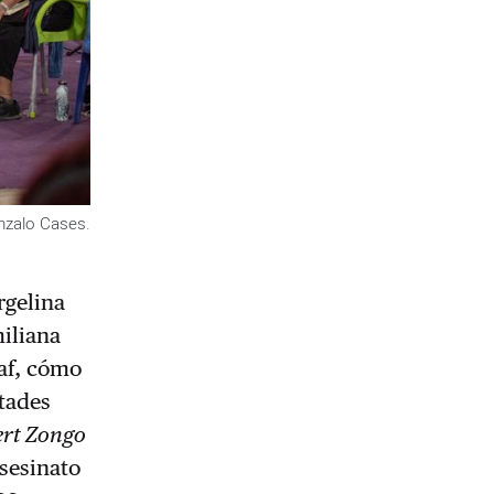
nzalo Cases.
rgelina
iliana
gaf, cómo
ltades
ert Zongo
asesinato