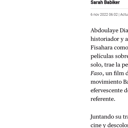
Sarah Babiker
6 nov 2022 06:02 | Actu
Abdoulaye Dial
historiador y a
Fisahara como 
películas sob
solo, trae la p
Faso
, un film 
movimiento Ba
efervescente de
referente.
Juntando su tr
cine y descolo