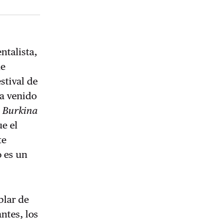
ntalista,
ne
stival de
ha venido
en Burkina
ue el
te
o es un
blar de
ntes, los