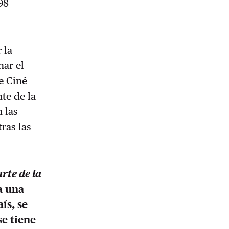
98
 la
nar el
e Ciné
nte de la
n las
ras las
rte de la
a una
ís, se
se tiene