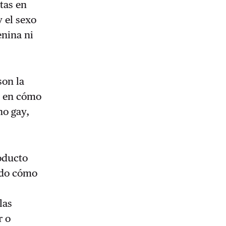
tas en
y el sexo
enina ni
son la
co en cómo
no gay,
roducto
ado cómo
a
las
r o