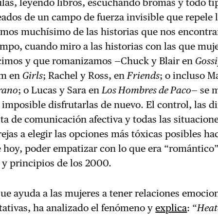
las, leyendo libros, escuchando bromas y todo ti
ados de un campo de fuerza invisible que repele 
imos muchísimo de las historias que nos encontr
mpo, cuando miro a las historias con las que muj
cimos y que romanizamos —Chuck y Blair en
Gossi
am en
Girls
; Rachel y Ross, en
Friends
; o incluso M
rano
; o Lucas y Sara en
Los Hombres de Paco
— se 
imposible disfrutarlas de nuevo. El control, las 
alta de comunicación afectiva y todas las situacion
arejas a elegir las opciones más tóxicas posibles 
 de hoy, poder empatizar con lo que era “romántico”
 y principios de los 2000.
que ayuda a las mujeres a tener relaciones emoci
tativas, ha analizado el fenómeno y
explica
: “
Heat