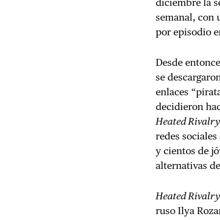
diciembre la 
semanal, con 
por episodio 
Desde entonces
se descargaro
enlaces “pirat
decidieron hac
Heated Rivalr
redes sociales
y cientos de j
alternativas d
Heated Rivalr
ruso Ilya Roza