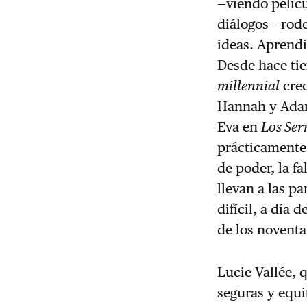
—viendo pelícu
diálogos— rode
ideas. Aprend
Desde hace tie
millennial
cre
Hannah y Ad
Eva en
Los Ser
prácticamente 
de poder, la f
llevan a las p
difícil, a día
de los noventa
Lucie Vallée, 
seguras y equi