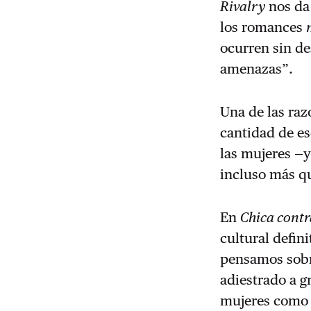
Rivalry
nos da
los romances
ocurren sin de
amenazas”.
Una de las razo
cantidad de es
las mujeres —
incluso más qu
En
Chica contr
cultural defin
pensamos sobr
adiestrado a g
mujeres como o