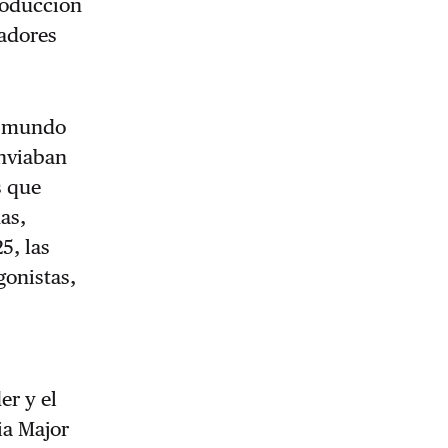
roducción
tadores
el mundo
enviaban
s que
as,
5, las
gonistas,
er y el
ia Major