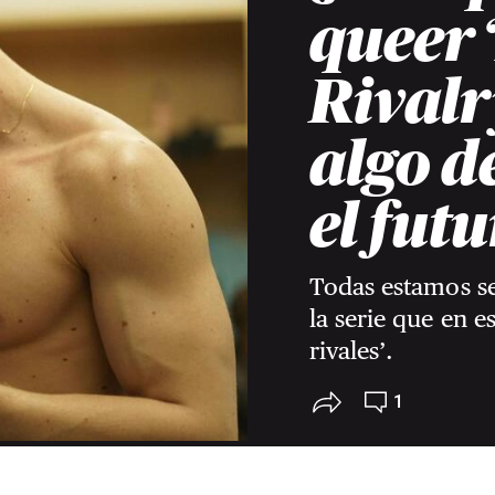
queer 
Rivalr
algo d
el fut
Todas estamos se
la serie que en 
rivales’.
1