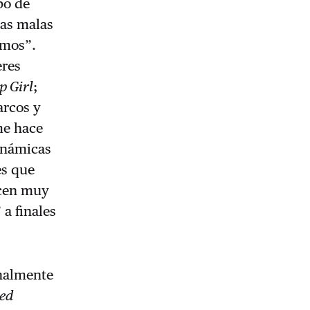
po de
las malas
amos”.
eres
p Girl
;
arcos y
me hace
dinámicas
es que
hacen muy
 a finales
onalmente
ed