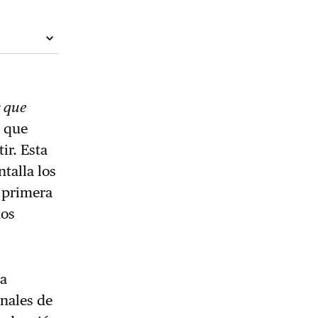
 que
r que
ir. Esta
talla los
r primera
dos
na
nales de