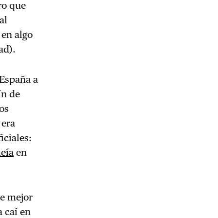
ro que
al
 en algo
ad).
 España a
ín de
los
 era
iciales:
leía
en
ue mejor
 caí en