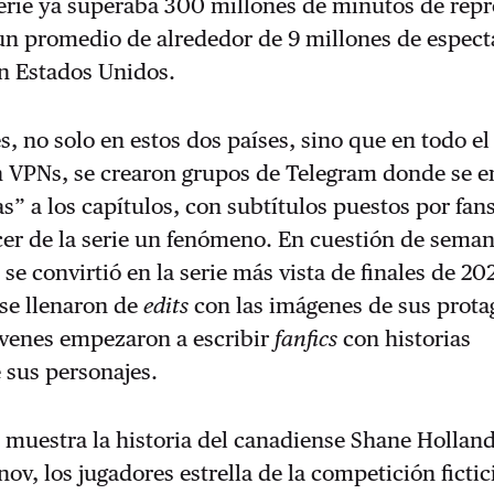
serie ya superaba 300 millones de minutos de rep
un promedio de alrededor de 9 millones de espec
en Estados Unidos.
, no solo en estos dos países, sino que en todo 
n VPNs, se crearon grupos de Telegram donde se 
as” a los capítulos, con subtítulos puestos por fan
er de la serie un fenómeno. En cuestión de seman
y
se convirtió en la serie más vista de finales de 202
 se llenaron de
edits
con las imágenes de sus prota
óvenes empezaron a escribir
fanfics
con historias
e sus personajes.
y
muestra la historia del canadiense Shane Holland
nov, los jugadores estrella de la competición fictic