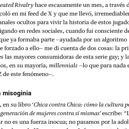
eated Rivalry
hace escasamente un mes, a través 
coló en mi feed de X y que me llevó, irremediabl
anales ocultos para vivir la historia de estos jugad
igando en redes sociales, cuando fui consciente d
que ya formaba parte —ayudada por un algoritmo
forzado a ello— me di cuenta de dos cosas: la pr
 las mayores consumidoras de esta serie gay; y l
os, en su mayoría,
millennials
—lo que para nada 
 Z de este fenómeno—.
n misoginia
 en su libro ‘
Chica contra Chica: cómo la cultura 
 generación de mujeres contra sí mismas’
escribe: “
r no es una fuerza inocua; no pasamos por la ado