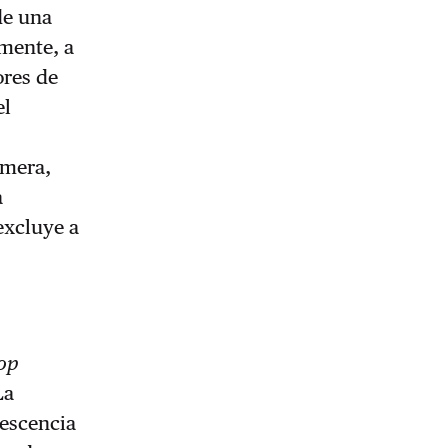
de una
emente, a
ores de
el
imera,
a
excluye a
pop
La
lescencia