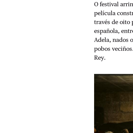
O festival arr
película const
través de oito
española, entr
Adela, nados 
pobos veciños.
Rey.