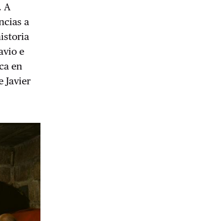
. A
ncias a
istoria
avio e
ca en
 Javier