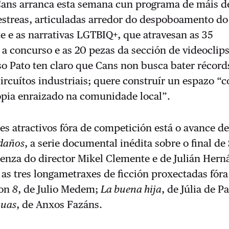
 Cans arranca esta semana cun programa de máis d
 estreas, articuladas arredor do despoboamento do 
 e as narrativas LGTBIQ+, que atravesan as 35
a concurso e as 20 pezas da sección de videoclips
so Pato ten claro que Cans non busca bater récord
ircuítos industriais; quere construír un espazo “
opia enraizado na comunidade local”.
es atractivos fóra de competición está o avance d
 daños
, a serie documental inédita sobre o final de
senza do director Mikel Clemente e de Julián Hern
as tres longametraxes de ficción proxectadas fóra
son
8
, de Julio Medem;
La buena hija
, de Júlia de P
nuas
, de Anxos Fazáns.