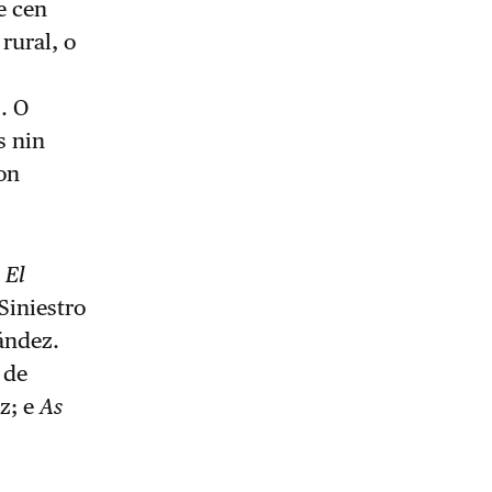
e cen
rural, o
. O
s nin
con
e
El
 Siniestro
ández.
 de
az; e
As