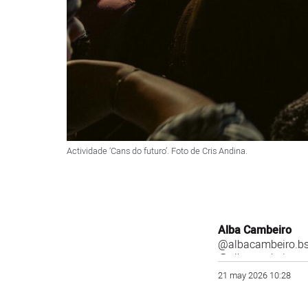
Actividade ‘Cans do futuro’. Foto de Cris Andina.
Alba Cambeiro
@albacambeiro.bs
@albacambeiro
21 may 2026 10:28