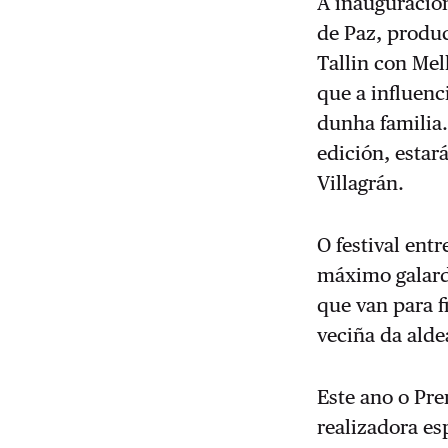
A inauguración
de Paz, produc
Tallin con Mel
que a influenc
dunha familia.
edición, estar
Villagrán.
O festival ent
máximo galardó
que van para f
veciña da alde
Este ano o Pre
realizadora e