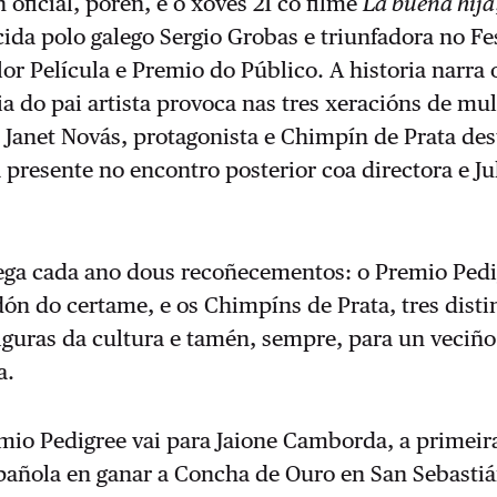
 oficial, porén, é o xoves 21 co filme
La buena hija
ida polo galego Sergio Grobas e triunfadora no Fe
lor Película e Premio do Público. A historia narra 
ia do pai artista provoca nas tres xeracións de mul
 Janet Novás, protagonista e Chimpín de Prata des
á presente no encontro posterior coa directora e Ju
rega cada ano dous recoñecementos: o Premio Pedi
n do certame, e os Chimpíns de Prata, tres disti
iguras da cultura e tamén, sempre, para un veciño
a.
mio Pedigree vai para Jaione Camborda, a primeir
spañola en ganar a Concha de Ouro en San Sebasti