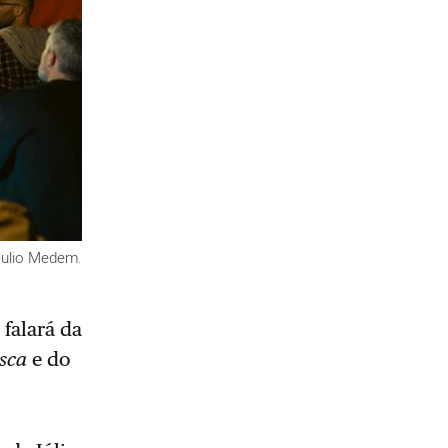
Julio Medem.
falará da
asca
e do