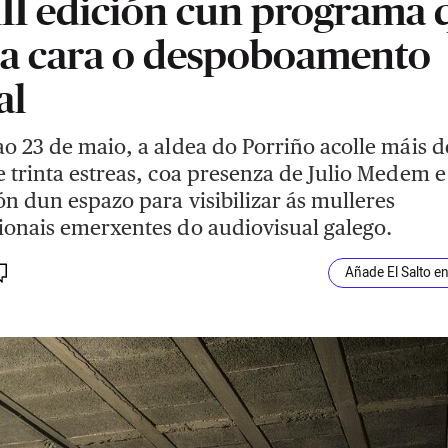
II edición cun programa 
a cara o despoboamento
al
ao 23 de maio, a aldea do Porriño acolle máis d
e trinta estreas, coa presenza de Julio Medem e
ón dun espazo para visibilizar ás mulleres
ionais emerxentes do audiovisual galego.
Añade El Salto e