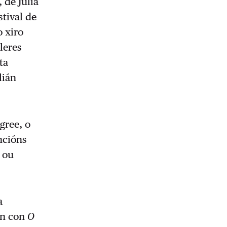
, de Júlia
stival de
o xiro
leres
ta
lián
gree, o
ncións
 ou
a
án con
O