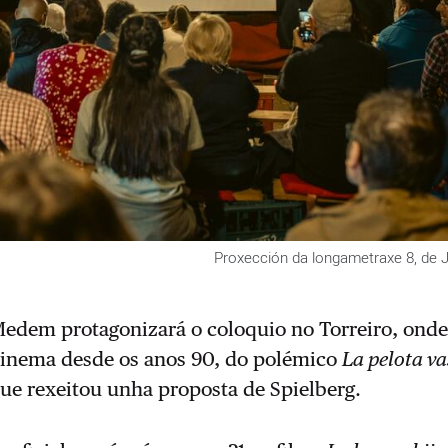
Proxección da longametraxe 8, de 
edem protagonizará o coloquio no Torreiro, onde 
cinema desde os anos 90, do polémico
La pelota v
e rexeitou unha proposta de Spielberg.