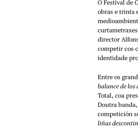
O Festival de
obras e trinta
medioambiente
curtametraxes 
director Alfon
competir cos c
identidade pr
Entre os grand
balance de los
Total, coa pre
Doutra banda, 
competición 
liñas desconti