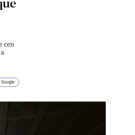
que
e cen
 a
n Google