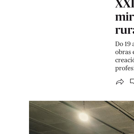
XXI
mir
rur
Do 19 
obras 
creaci
profes