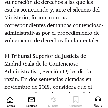
vulneración de derechos a las que les
estaba sometiendo y, ante el silencio del
Ministerio, formularon las
correspondientes demandas contencioso-
administrativas por el procedimiento de
vulneración de derechos fundamentales.
El Tribunal Superior de Justicia de
Madrid (Sala de lo Contencioso-
Administrativo, Sección 1ª) les dio la
razón. En dos sentencias dictadas en
noviembre de 2018, considera que el
Ministerio vulneró el artículo 24 de la
Constitución Española y declara nula de
Radio
Portada
Boletines
Mi Salto
Guardados
Revista