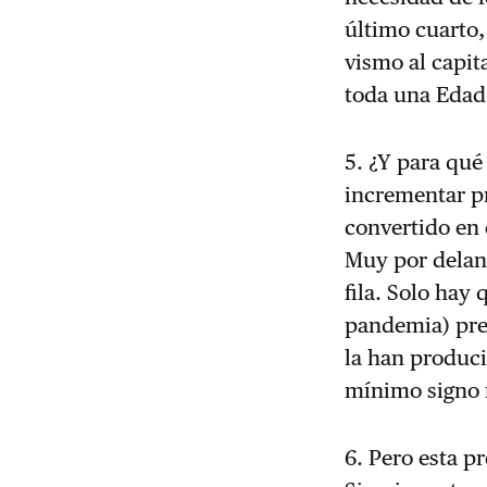
último cuarto,
vismo al capit
toda una Edad
5. ¿Y para qué
incrementar pr
convertido en 
Muy por delant
fila. Solo hay 
pandemia) pre
la han produc
mínimo signo r
6. Pero esta pr