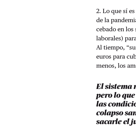
2. Lo que sí e
de la pande­mi
cebado en los 
laborales) par
Al tiempo, “su
euros para cub
menos, los am
El sistema
pero lo que
las condici
colapso san
sacarle el 