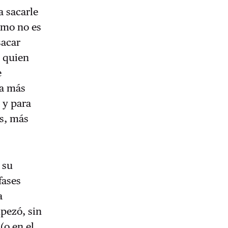
a sacarle
ismo no es
sacar
a quien
e
 a más
 y para
as, más
 su
fases
a
mpezó, sin
(o en el