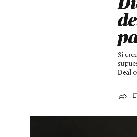
Di
de
p
Si cre
supues
Deal o