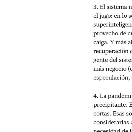
3. El sistema 
el jugo: en lo 
superinteligen
provecho de cu
caiga. Y más a
recuperación d
gente del sist
más negocio (o
especulación, 
4. La pandemia
precipitante. 
cortas. Esas s
considerarlas 
necesidad de fe