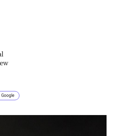
al
New
n Google