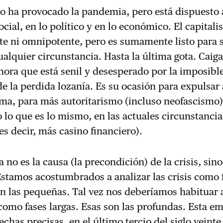
no ha provocado la pandemia, pero está dispuesto 
social, en lo político y en lo económico. El capital
te ni omni­potente, pero es sumamente listo para 
alquier circunstancia. Hasta la última gota. Caig
hora que está senil y desesperado por la imposibl
e la perdida lozanía. Es su ocasión para expulsar
ema, para más autoritarismo (incluso neofascismo)
 lo que es lo mismo, en las actuales circunstanci
es decir, más casino financiero).
 no es la causa (la precondición) de la crisis, sino
Esta­mos acostumbrados a analizar las crisis como 
on las pequeñas. Tal vez nos deberíamos habituar 
como fases largas. Esas son las pro­fundas. Esta e
chas precisas, en el último tercio del siglo veinte 