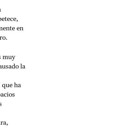
a
petece,
amente en
ro.
es muy
ausado la
í que ha
pacios
s
ura,