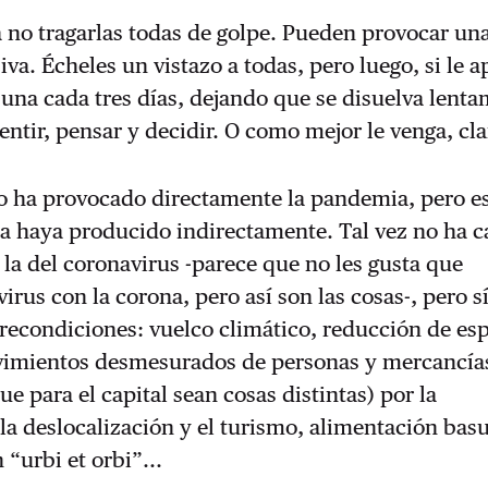
 no tragarlas todas de golpe. Pueden provocar un
iva. Écheles un vistazo a todas, pero luego, si le a
una cada tres días, dejando que se disuelva lent
sentir, pensar y decidir. O como mejor le venga, cla
 no ha provocado directamente la pandemia, pero 
a haya producido indirectamente. Tal vez no ha c
 la del corona­virus -parece que no les gusta que
irus con la corona, pero así son las cosas-, pero s
recondiciones: vuelco climático, reducción de es­
vimientos desmesurados de personas y mercancía
e para el capital sean cosas distintas) por la
 la deslocalización y el tu­rismo, alimentación bas
“urbi et orbi”...