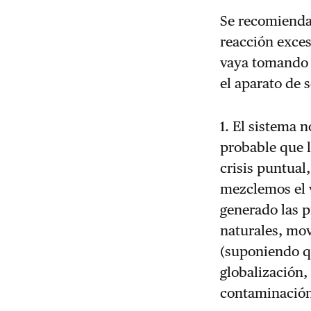
Se recomienda
reacción exces
vaya tomando 
el aparato de 
1. El sistema
probable que l
crisis puntual,
mezclemos el v
generado las p
naturales, mo
(suponiendo qu
globalización,
contaminación 