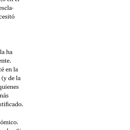
escla­
cesitó
la ha
ente.
é en la
 (y de la
 quienes
 más
tificado.
onómico.