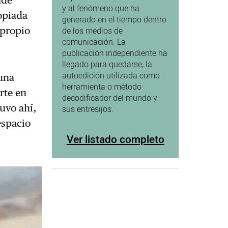
nde
y al fenómeno que ha
copiada
generado en el tiempo dentro
 propio
de los medios de
comunicación. La
publicación independiente ha
llegado para quedarse, la
autoedición utilizada como
 una
herramienta o método
rte en
decodificador del mundo y
uvo ahí,
sus entresijos.
espacio
Ver listado completo