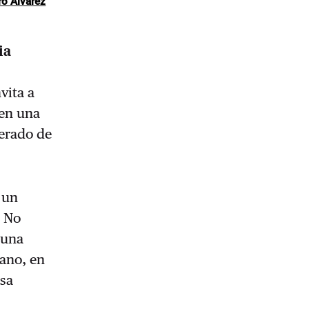
ro Álvarez
ia
vita a
 en una
lerado de
 un
. No
 una
mano, en
esa