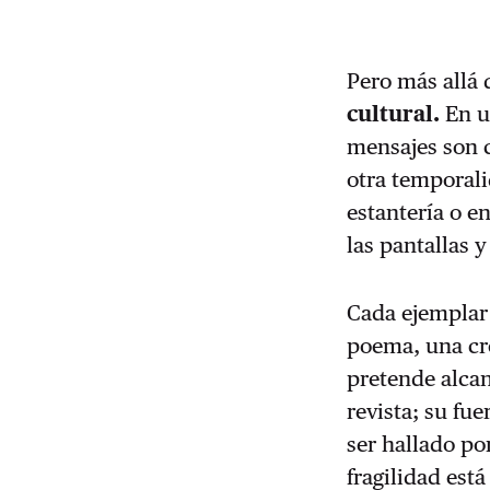
Pero más allá 
cultural.
En u
mensajes son c
otra temporali
estantería o e
las pantallas 
Cada ejemplar 
poema, una cró
pretende alcan
revista; su fu
ser hallado po
fragilidad está