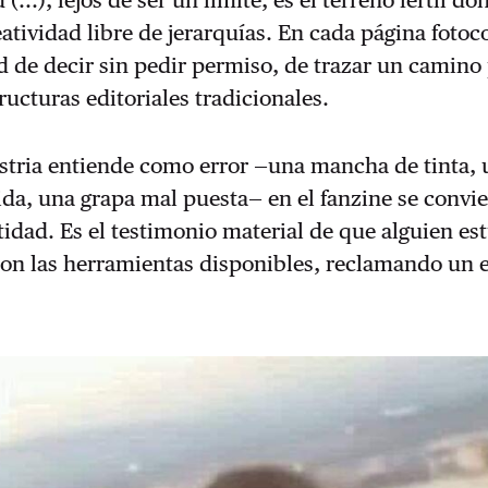
(...), lejos de ser un límite, es el terreno fértil do
eatividad libre de jerarquías. En cada página foto
ad de decir sin pedir permiso, de trazar un camino
tructuras editoriales tradicionales.
ustria entiende como error —una mancha de tinta,
cida, una grapa mal puesta— en el fanzine se convie
idad. Es el testimonio material de que alguien est
on las herramientas disponibles, reclamando un 