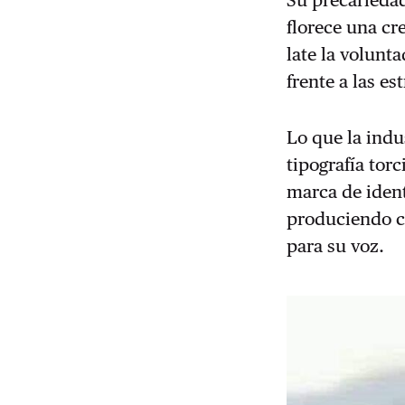
Su precariedad 
florece una cr
late la volunt
frente a las es
Lo que la ind
tipografía tor
marca de ident
produciendo c
para su voz.