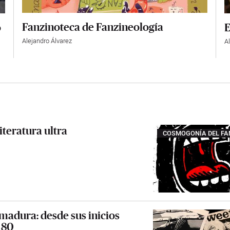
Fanzinoteca de Fanzineología
o
E
Alejandro Álvarez
A
iteratura ultra
COSMOGONÍA DEL FA
emadura: desde sus inicios
s 80