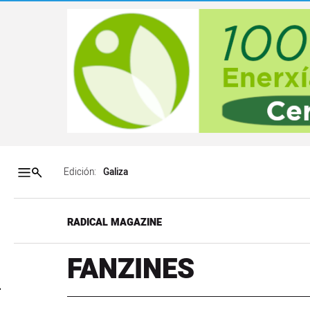
Salto a contenido
Salto a navegación
Contenidos portada
Acce
Edición:
RADICAL MAGAZINE
FANZINES