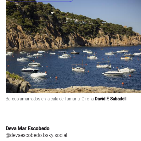
Barcos amarrados en la cala de Tamariu, Girona
David F. Sabadell
Deva Mar Escobedo
@devaescobedo.bsky.social