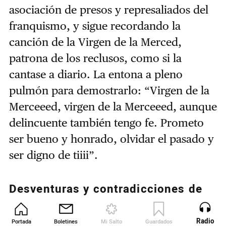
asociación de presos y represaliados del
franquismo, y sigue recordando la
canción de la Virgen de la Merced,
patrona de los reclusos, como si la
cantase a diario. La entona a pleno
pulmón para demostrarlo: “Virgen de la
Merceeed, virgen de la Merceeed, aunque
delincuente también tengo fe. Prometo
ser bueno y honrado, olvidar el pasado y
ser digno de tiiii”.
Desventuras y contradicciones de
un antropólogo anarquista
A la muerte del dictador, a Pérez le dio
Radio
Portada
Boletines
Mi Salto
Guardados
Revista