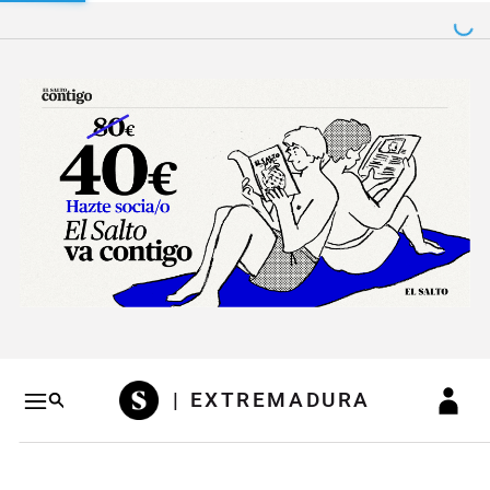
Salto a contenido
Salto a navegación
Conteni
| EXTREMADURA