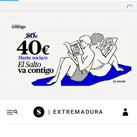
Salto a contenido
Salto a navegación
Conteni
| EXTREMADURA