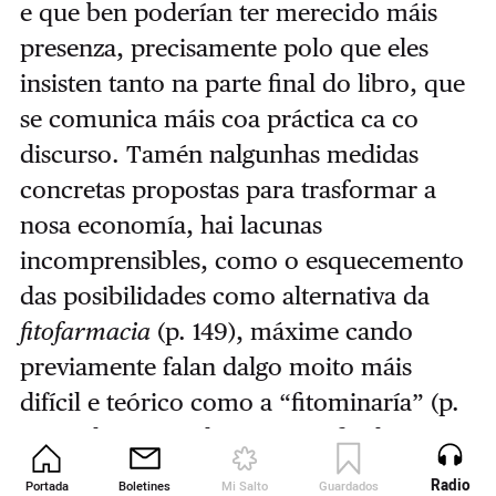
e que ben poderían ter merecido máis
presenza, precisamente polo que eles
insisten tanto na parte final do libro, que
se comunica máis coa práctica ca co
discurso. Tamén nalgunhas medidas
concretas propostas para trasformar a
nosa economía, hai lacunas
incomprensibles, como o esquecemento
das posibilidades como alternativa da
fitofarmacia
(p. 149), máxime cando
previamente falan dalgo moito máis
difícil e teórico como a “fitominaría” (p.
125). Algún tipo de esquema final que
resumise as medidas propostas por
Radio
Portada
Boletines
Mi Salto
Guardados
Revista