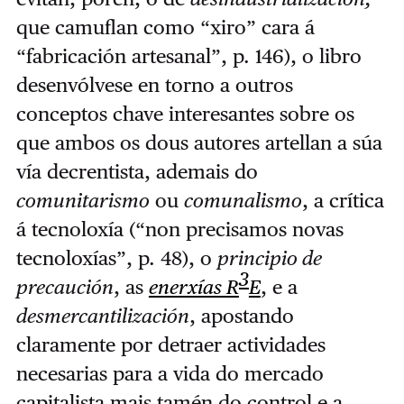
que camuflan como “xiro” cara á
“fabricación artesanal”, p. 146), o libro
desenvólvese en torno a outros
conceptos chave interesantes sobre os
que ambos os dous autores artellan a súa
vía decrentista, ademais do
comunitarismo
ou
comunalismo
, a crítica
á tecnoloxía (“non precisamos novas
tecnoloxías”, p. 48), o
principio de
3
precaución
, as
enerxías R
E
, e a
desmercantilización
, apostando
claramente por detraer actividades
necesarias para a vida do mercado
capitalista mais tamén do control e a