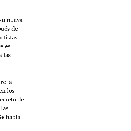
 su nueva
pués de
rtistas
.
geles
a las
re la
en los
decreto de
 las
Se habla