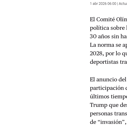
1 abr 2026 06:00 | Actu
El Comité Olí
política sobre
30 años sin h
La norma se ap
2028, por lo q
deportistas tr
El anuncio del
participación 
últimos tiempo
Trump que desd
personas tran
de “invasión”,