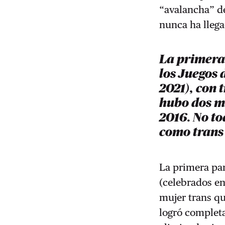
“avalancha” de
nunca ha llegad
La primera 
los Juegos 
2021), con 
hubo dos má
2016. No to
como trans
La primera par
(celebrados en
mujer trans qu
logró completa