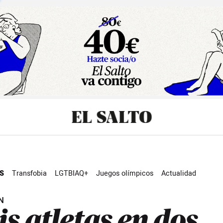
sibilidad
S
Transfobia
LGTBIAQ+
Juegos olímpicos
Actualidad
N
is atletas en dos