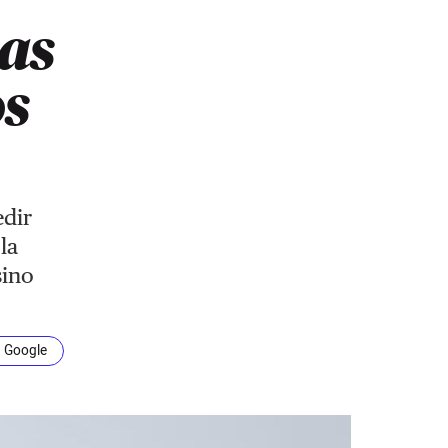
las
os
edir
la
sino
n Google