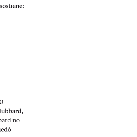
sostiene:
20
 Hubbard,
bbard no
uedó