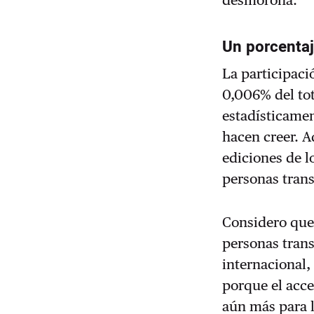
desmorona.
Un porcenta
La participac
0,006% del tot
estadísticame
hacen creer. A
ediciones de l
personas trans
Considero que 
personas tran
internacional
porque el acces
aún más para l