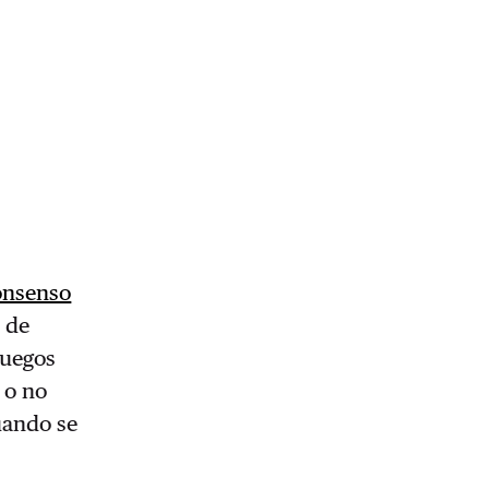
onsenso
 de
Juegos
 o no
cuando se