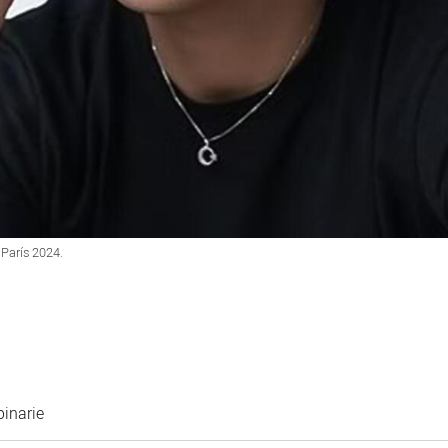
 París 2024.
binarie