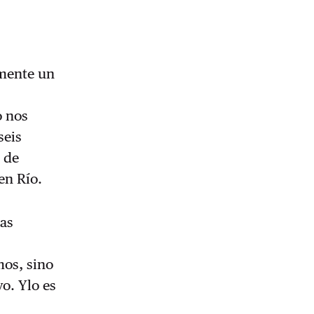
amente un
o nos
seis
e de
en Río.
las
mos, sino
vo. Ylo es
a