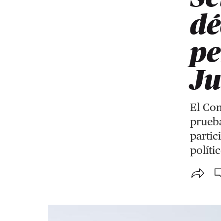
dé
pe
Ju
El Com
prueba
partic
políti