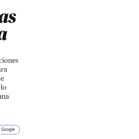
vas
a
ciones
ara
ue
 lo
una
n Google