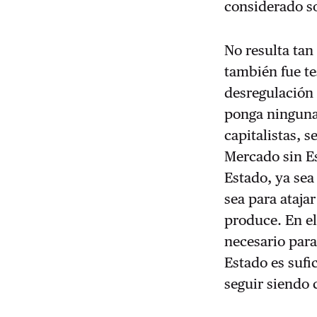
considerado so
No resulta tan
también fue tes
desregulación 
ponga ninguna 
capitalistas, s
Mercado sin Es
Estado, ya sea 
sea para ataja
produce. En el
necesario par
Estado es sufi
seguir siendo 