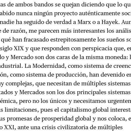
tas de ambos bandos se quejan diciendo que lo qu
habido nunca ningún proyecto auténticamente soci
a nadie ha seguido de verdad a Marx o a Hayek. A
e de razón, me parecen más interesantes los anális
qué han fracasado estrepitosamente los sueños so
l siglo XIX y que responden con perspicacia que, e
ado y Mercado son dos caras de la misma moneda: 
dustrial. La Modernidad, como sistema de creenci
ción, como sistema de producción, han devenido e
y complejas, que necesitan de múltiples sistemas
tados y Mercados son los dos principales sistemas
témica, pero no los únicos y necesitamos urgente
s limitaciones, pues el capitalismo global interest
s promesas de prosperidad global y nos coloca, e
lo XXI, ante una crisis civilizatoria de múltiples