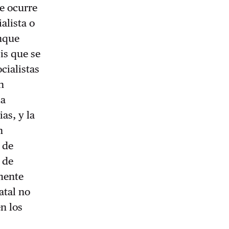
e ocurre
alista o
unque
is que se
cialistas
n
la
as, y la
n
 de
 de
mente
atal no
n los