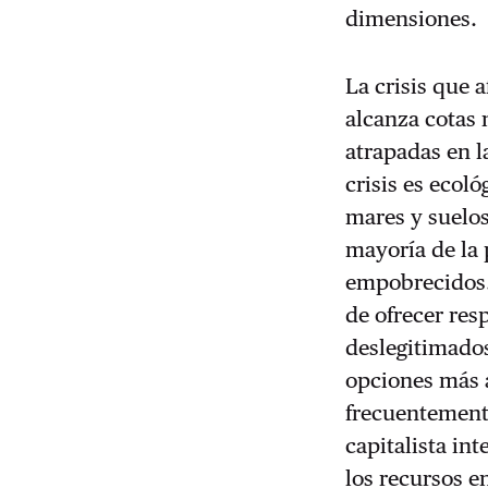
dimensiones.
La crisis que 
alcanza cotas
atrapadas en l
crisis es ecol
mares y suelo
mayoría de la 
empobrecidos. 
de ofrecer res
deslegitimados
opciones más au
frecuentemente
capitalista int
los recursos e