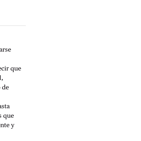
carse
ecir que
l,
o de
asta
s que
ente y