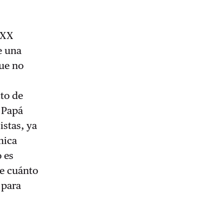
 XX
de una
que no
cto de
a Papá
istas, ya
mica
 es
se cuánto
 para