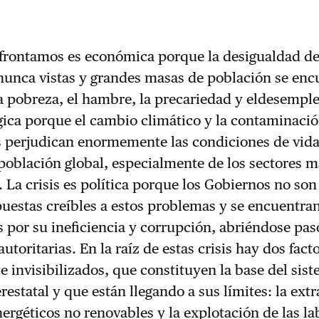
afrontamos es económica porque la desigualdad de
 nunca vistas y grandes masas de población se en
a pobreza, el hambre, la precariedad y eldesemple
ógica porque el cambio climático y la contaminaci
s perjudican enormemente las condiciones de vida
población global, especialmente de los sectores m
La crisis es política porque los Gobiernos no son
puestas creíbles a estos problemas y se encuentra
 por su ineficiencia y corrupción, abriéndose pas
toritarias. En la raíz de estas crisis hay dos fact
 invisibilizados, que constituyen la base del sis
erestatal y que están llegando a sus límites: la ext
nergéticos no renovables y la explotación de las l