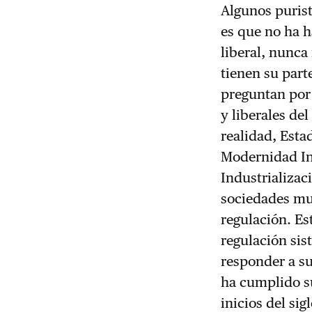
Algunos puris
es que no ha 
liberal, nunc
tienen su part
preguntan por 
y liberales de
realidad, Est
Modernidad In
Industrializa
sociedades mu
regulación. Es
regulación sis
responder a su
ha cumplido su
inicios del sig