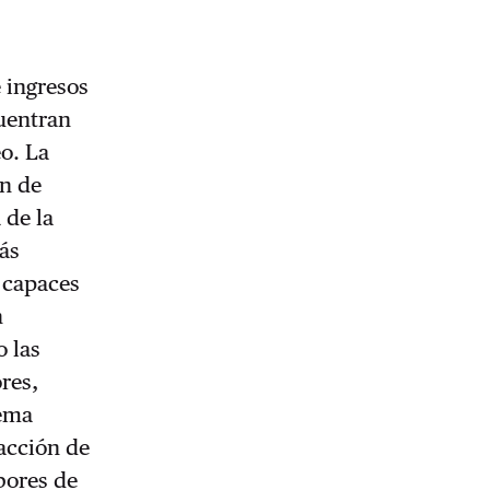
 ingresos
cuentran
o. La
ón de
 de la
ás
 capaces
n
o las
ores,
tema
racción de
abores de