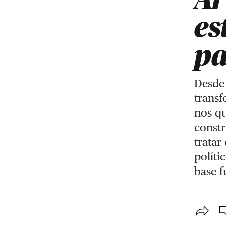
es
pa
Desde
transf
nos q
constr
tratar
políti
base f