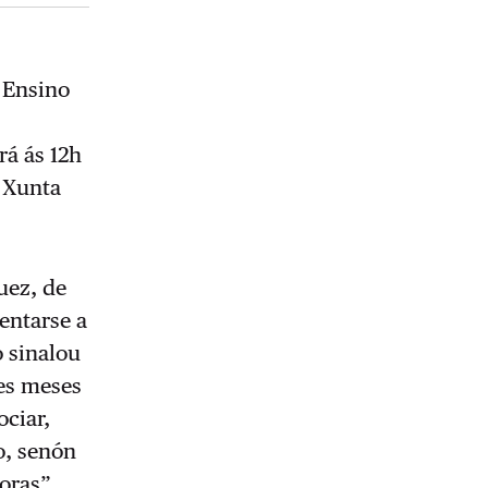
 Ensino
á ás 12h
á Xunta
uez, de
sentarse a
 sinalou
tes meses
ociar,
o, senón
oras”,