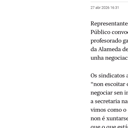
27 abr 2026 16:31
Representante
Público convoc
profesorado g
da Alameda de
unha negociac
Os sindicatos
“non escoitar 
negociar sen 
a secretaria n
vimos como o c
non é xuntarse
que o que est