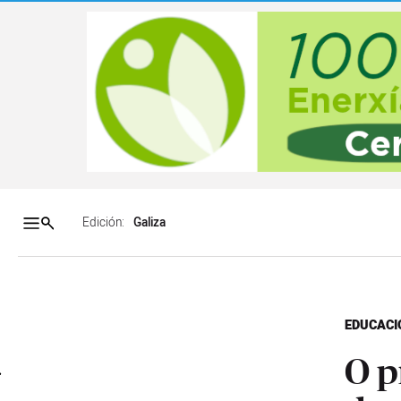
Salto a contenido
Salto a navegación
Contenidos portada
Acce
Edición:
EDUCACI
O p