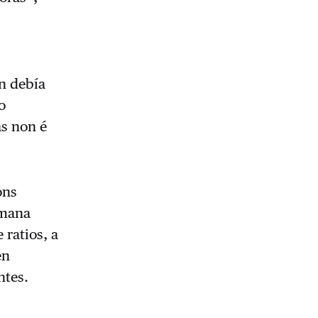
n debía
o
s non é
óns
emana
 ratios, a
en
ntes.