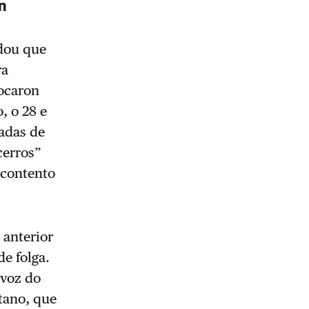
ón
dou que
ra
vocaron
, o 28 e
ñadas de
cerros”
scontento
 anterior
de folga.
 voz do
etano, que