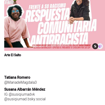
Arte El Salto
Tatiana Romero
@MariadeMagdala3
Susana Albarrán Méndez
IG
@susiqiumadvk
@susiqiumad.bsky.social