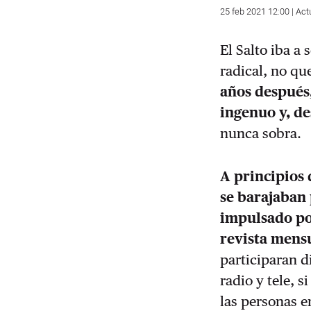
25 feb 2021 12:00 | Act
El Salto iba a 
radical, no qu
años después
ingenuo y, de
nunca sobra.
A principios
se barajaban
impulsado po
revista mensu
participaran d
radio y tele, 
las personas e