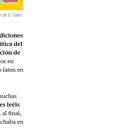
 de El Salto.
ndiciones
ítica del
ación de
os en
 laten en
 muchas
es leéis
al final,
cuchaba en