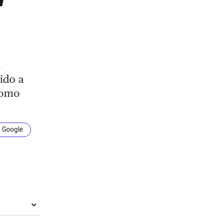
n
ido a
como
n Google