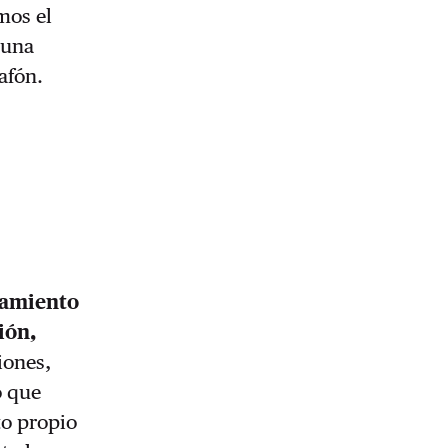
mos el
 una
afón.
nsamiento
ión,
iones,
o que
to propio