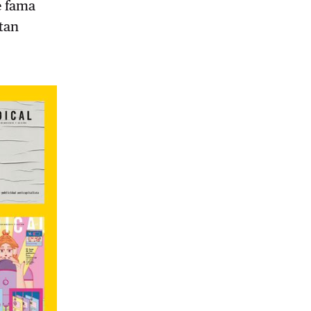
e fama
tan