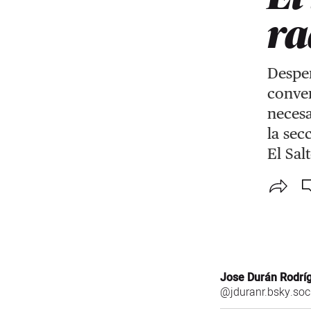
ra
Despe
conve
necesa
la se
El Sal
Jose Durán Rodrí
@jduranr.bsky.soc