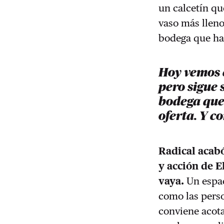
un calcetín q
vaso más lleno
bodega que ha 
Hoy vemos e
pero sigue 
bodega que 
oferta. Y 
Radical acabó
y acción de E
vaya.
Un espac
como las pers
conviene acota