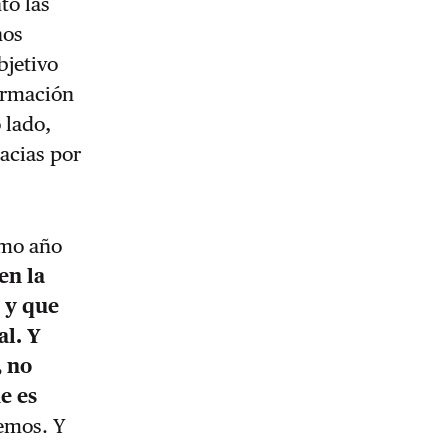
to las
nos
bjetivo
ormación
 lado,
acias por
imo año
en la
 y que
al. Y
, no
e es
nemos. Y