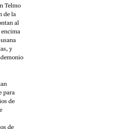
San Telmo
n de la
ontan al
r encima
 Susana
as, y
l demonio
han
e para
ios de
e
jos de