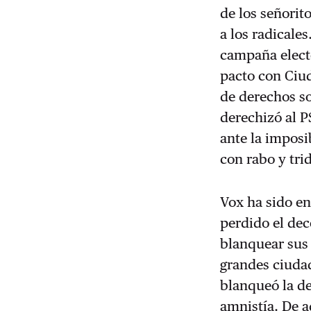
de los señorit
a los radicale
campaña electo
pacto con Ciud
de derechos so
derechizó al P
ante la imposi
con rabo y tri
Vox ha sido e
perdido el de
blanquear sus 
grandes ciudad
blanqueó la d
amnistía. De a