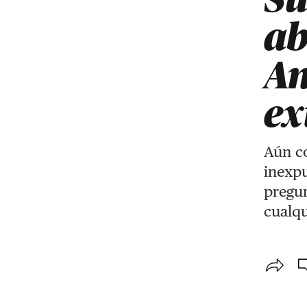
ab
An
ex
Aún co
inexpu
pregun
cualqu