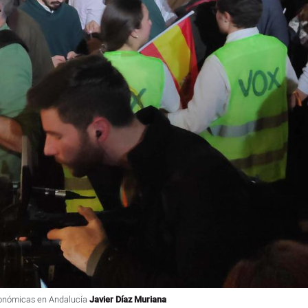
utonómicas en Andalucía
Javier Díaz Muriana