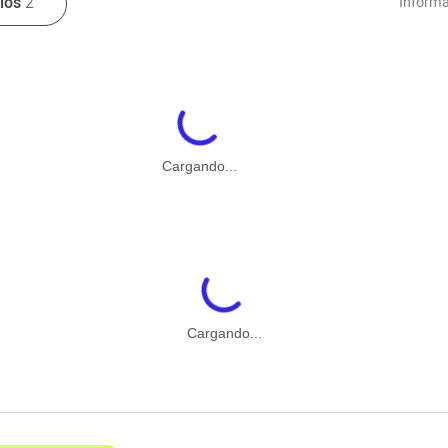
rios
2
Informa
Cargando...
Cargando...