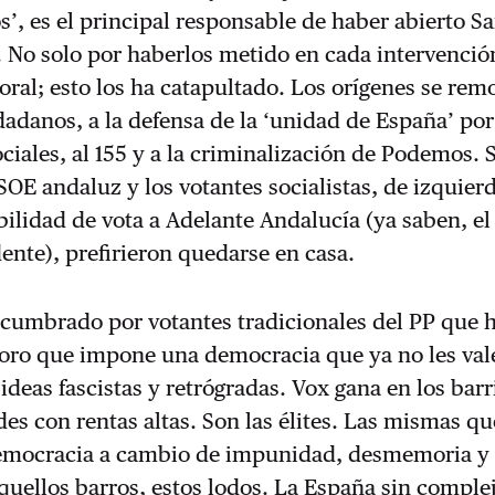
os’, es el principal responsable de haber abierto 
s. No solo por haberlos metido en cada intervenció
ral; esto los ha catapultado. Los orígenes se rem
adanos, a la defensa de la ‘unidad de España’ po
ciales, al 155 y a la criminalización de Podemos.
SOE andaluz y los votantes socialistas, de izquierd
bilidad de vota a Adelante Andalucía (ya saben, e
dente), prefirieron quedarse en casa.
ncumbrado por votantes tradicionales del PP que 
coro que impone una democracia que ya no les val
ideas fascistas y retrógradas. Vox gana en los barr
es con rentas altas. Son las élites. Las mismas qu
emocracia a cambio de impunidad, desmemoria y
quellos barros, estos lodos. La España sin comple