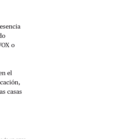
resencia
do
 VOX o
en el
cación,
las casas