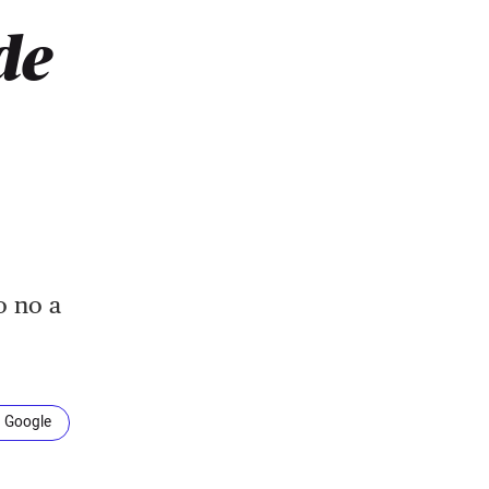
de
o no a
n Google