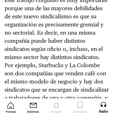
Este trabajo conjunto es muy importante
porque una de las mayores debilidades
de este nuevo sindicalismo es que su
organización es precisamente gremial y
no sectorial. Es decir, en una misma
compañía puede haber distintos
sindicatos según oficio o, incluso, en el
mismo sector hay distintos sindicatos.
Por ejemplo, Starbucks y La Colombe
son dos compañías que venden café con
el mismo modelo de negocio y hay dos
sindicatos que se encargan de sindicalizar
a trabajadores de una y otra compañía, y
no un solo sindicato que englobe a todos
Radio
Portada
Boletines
Mi Salto
Guardados
Revista